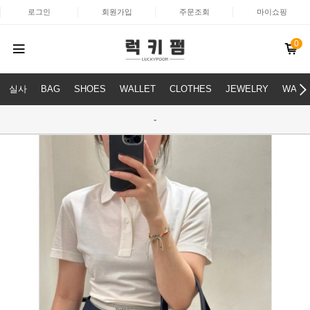
로그인
회원가입
주문조회
마이쇼핑
0
실사
BAG
SHOES
WALLET
CLOTHES
JEWELRY
WATC
-