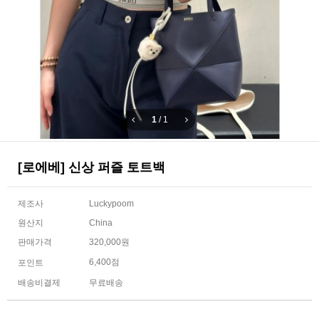
1
/
1
[로에베] 신상 퍼즐 토트백
제조사
Luckypoom
원산지
China
판매가격
320,000원
6,400점
포인트
배송비결제
무료배송