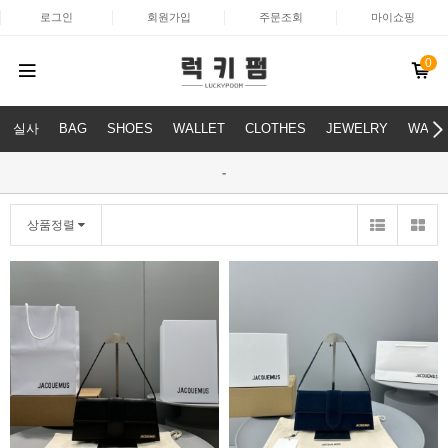
로그인
회원가입
주문조회
마이쇼핑
0
실사
BAG
SHOES
WALLET
CLOTHES
JEWELRY
WATC
-
상품정렬