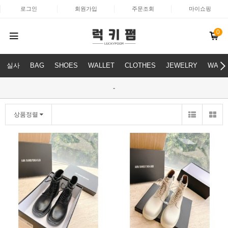
로그인
회원가입
주문조회
마이쇼핑
0
실사
BAG
SHOES
WALLET
CLOTHES
JEWELRY
WATC
-
상품정렬