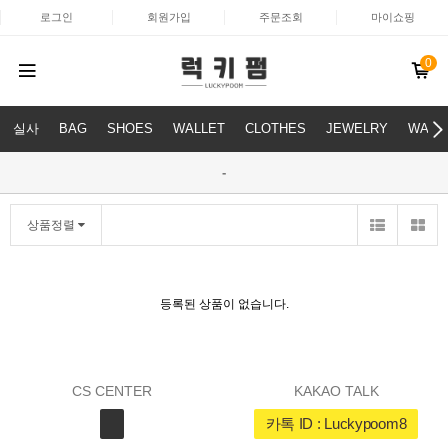
로그인
회원가입
주문조회
마이쇼핑
0
실사
BAG
SHOES
WALLET
CLOTHES
JEWELRY
WATC
-
상품정렬
등록된 상품이 없습니다.
CS CENTER
KAKAO TALK
카톡 ID : Luckypoom8