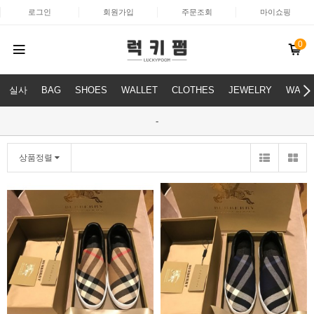
로그인
회원가입
주문조회
마이쇼핑
0
실사
BAG
SHOES
WALLET
CLOTHES
JEWELRY
WATC
-
상품정렬