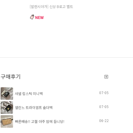
[발렌시아가] 신상 B로고 벨트
구매후기
07-05
샤넬 립스틱 미니백
07-05
셀린느 트라이엄프 숄더백
06-22
빠른배송!! 고퀄 아주 맘에 듭니당!