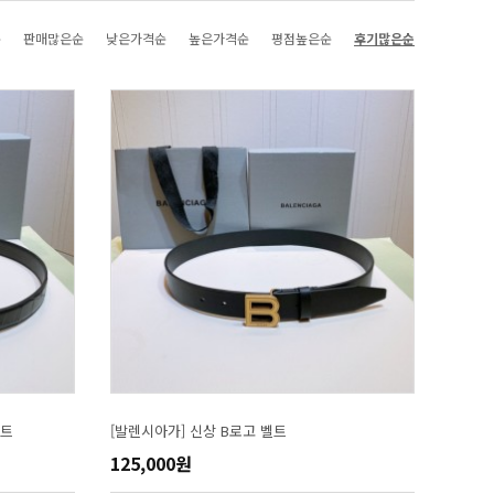
순
판매많은순
낮은가격순
높은가격순
평점높은순
후기많은순
벨트
[발렌시아가] 신상 B로고 벨트
125,000원