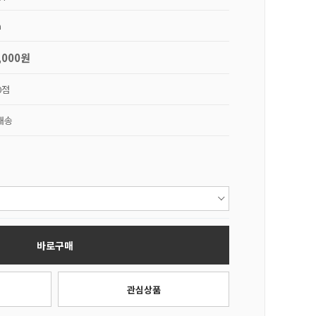
a
,000원
0점
배송
바로구매
관심상품