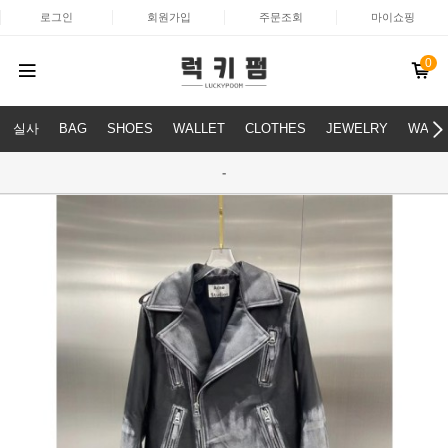
로그인
회원가입
주문조회
마이쇼핑
0
실사
BAG
SHOES
WALLET
CLOTHES
JEWELRY
WATC
-