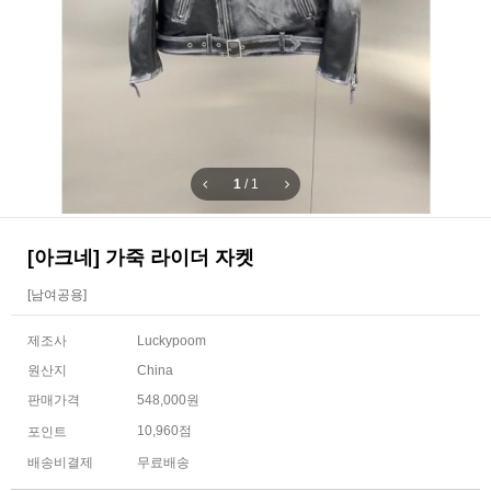
1
/
1
[아크네] 가죽 라이더 자켓
[남여공용]
제조사
Luckypoom
원산지
China
판매가격
548,000원
10,960점
포인트
배송비결제
무료배송