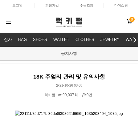
로그인
회원가입
주문조회
마이쇼핑
0
실사
BAG
SHOES
WALLET
CLOTHES
JEWELRY
WATC
공지사항
18K 주얼리 관리 및 유의사항
21-10-26 08:08
럭키펌
99,037회
0건
본문