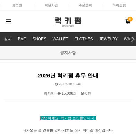
로그인
회원가입
주문조회
마이쇼핑
0
실사
BAG
SHOES
WALLET
CLOTHES
JEWELRY
WATC
공지사항
2026년 럭키펌 휴무 안내
26-02-10 18:46
럭키펌
15,036회
0건
본문
안녕하세요, 럭키펌 쇼핑몰입니다.
다가오는 설 연휴를 맞아 저희도 잠시 쉬어갈 예정입니다.