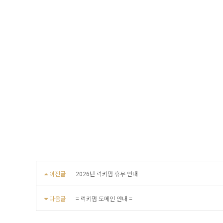
이전글
2026년 럭키펌 휴무 안내
다음글
= 럭키펌 도메인 안내 =