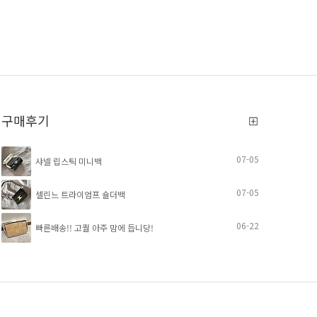
구매후기
07-05
샤넬 립스틱 미니백
07-05
셀린느 트라이엄프 숄더백
06-22
빠른배송!! 고퀄 아주 맘에 듭니당!