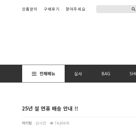
상품문의
구매후기
찾아주세요
전체메뉴
실사
BAG
SH
25년 설 연휴 배송 안내 !!
럭키펌
0건
74,806회